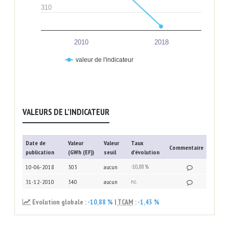
310
2010
2018
valeur de l'indicateur
VALEURS DE L'INDICATEUR
Date de
Valeur
Valeur
Taux
Commentaire
publication
(GWh (EF))
seuil
d'évolution
10-06-2018
303
aucun
-10,88 %
31-12-2010
340
aucun
n.c.
Evolution globale :
-10,88 %
|
TCAM
:
-1,43 %