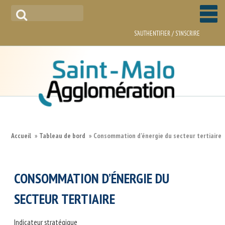
/
S'AUTHENTIFIER
S'INSCRIRE
ACCUEIL
Accueil
»
Tableau de bord
»
Consommation d’énergie du secteur tertiaire
ACTUALITÉS
CONSOMMATION D’ÉNERGIE DU
PCAET
SECTEUR TERTIAIRE
PROGRAMME D'ACTIONS
Indicateur stratégique